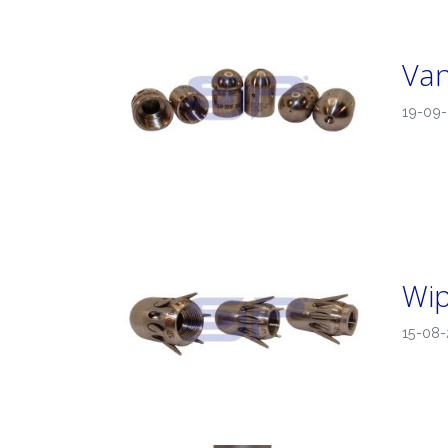
Van
19-09
Wip
15-08