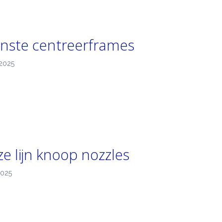
inste centreerframes
2025
e lijn knoop nozzles
2025