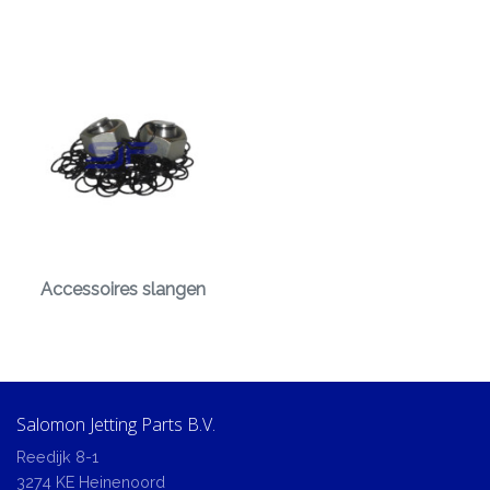
Accessoires slangen
Salomon Jetting Parts B.V.
Reedijk 8-1
3274 KE Heinenoord