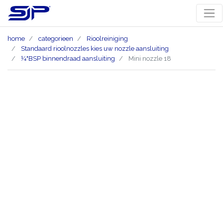
home
categorieen
Rioolreiniging
Standaard rioolnozzles kies uw nozzle aansluiting
¼"BSP binnendraad aansluiting
Mini nozzle 18