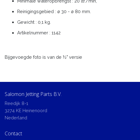
Minimale wateropbrengst : 20 ltr./min,
Reinigingsgebied : ø 30 - ø 80 mm.
Gewicht : 0,1 kg.
Artikelnummer : 1142
Bijgevoegde foto is van de ½" versie
Salomon Jetting Parts B.V.
Reedijk 8-1
3274 KE Heinenoord
Nederland
Contact