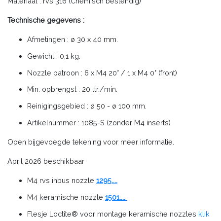
Materiaal : rvs 316 (Chemisch bestendig)
Technische gegevens :
Afmetingen : ø 30 x 40 mm.
Gewicht : 0,1 kg.
Nozzle patroon : 6 x M4 20° / 1 x M4 0° (front)
Min. opbrengst : 20 ltr./min.
Reinigingsgebied : ø 50 - ø 100 mm.
Artikelnummer : 1085-S (zonder M4 inserts)
Open bijgevoegde tekening voor meer informatie.
April 2026 beschikbaar
M4 rvs inbus nozzle
1295....
M4 keramische nozzle
1501....
Flesje Loctite® voor montage keramische nozzles
klik