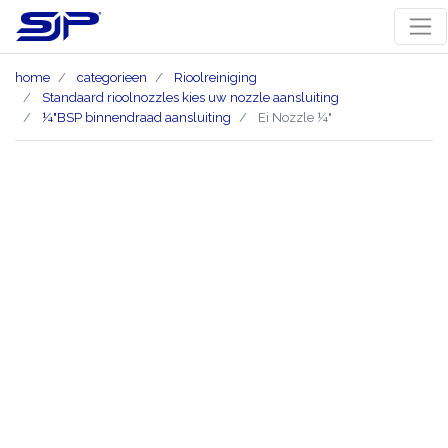
home
categorieen
Rioolreiniging
Standaard rioolnozzles kies uw nozzle aansluiting
¼"BSP binnendraad aansluiting
Ei Nozzle ¼"