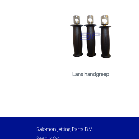
Lans handgreep
Salomon Jetting Parts B.V.
Reedijk 8-1