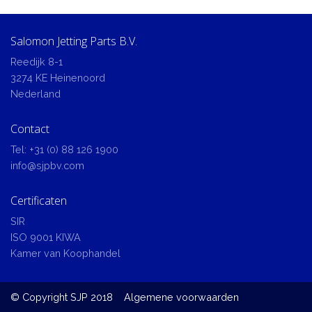
Salomon Jetting Parts B.V.
Reedijk 8-1
3274 KE Heinenoord
Nederland
Contact
Tel:
+31 (0) 88 126 1900
info@sjpbv.com
Certificaten
SIR
ISO 9001 KIWA
Kamer van Koophandel
© Copyright SJP 2018
Algemene voorwaarden