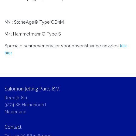
M3 : StoneAge® Type OD3M
M4: Hammelmann® Type S
Speciale schroevendraaier voor bovenstaande nozzles
klik
hier
Salomon Jetting Parts B.V.
Reedijk 8-1
3274 KE Heinenoord
Nederland
Contact
Tel:
+31 (0) 88 126 1900