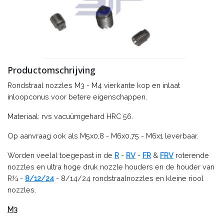
Productomschrijving
Rondstraal nozzles M3 - M4 vierkante kop en inlaat
inloopconus voor betere eigenschappen.
Materiaal: rvs vacuümgehard HRC 56.
Op aanvraag ook als M5x0,8 - M6x0,75 - M6x1 leverbaar.
Worden veelal toegepast in de
R
-
RV
-
FR
&
FRV
roterende
nozzles en ultra hoge druk nozzle houders en de houder van
R¼ -
8/12/24
- 8/14/24 rondstraalnozzles en kleine riool
nozzles.
M3